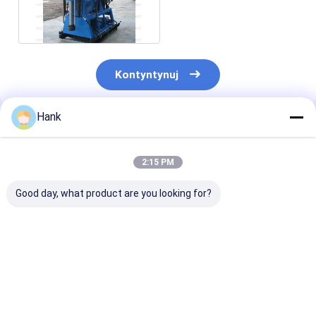
z certyfikatem ISO9001
Kontyntynuj
Hank
Polecane Produkty
2:15 PM
Good day, what product are you looking for?
Maszyna wiertnicza
Badanie gleby,
Wiercenie 150
do badań i badań
wiertarka do badania
metrów, wiert
gruntów
gleby, wiercenie w
geofizyczna z
kopalniach
funkcją SPT i