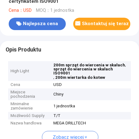
certyfikatem ISO9001
Cena：USD
MOQ：1 jednostka
Najlepsza cena
Skontaktuj się teraz
Opis Produktu
,
200m sprzęt do wiercenia w skałach
sprzęt do wiercenia w skałach
High Light
ISO9001
,
200m wiertarka do kotew
Cena
USD
Miejsce
Chiny
pochodzenia
Minimalne
1 jednostka
zamówienie
Możliwość Supply
T/T
Nazwa handlowa
MEGA DRILLTECH
Zobacz więcej