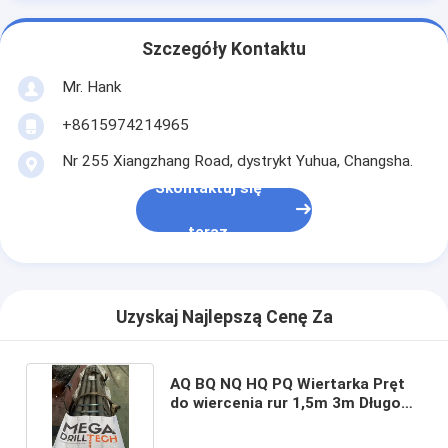
Szczegóły Kontaktu
Mr. Hank
+8615974214965
Nr 255 Xiangzhang Road, dystrykt Yuhua, Changsha.
Skontaktuj się
teraz
Uzyskaj Najlepszą Cenę Za
AQ BQ NQ HQ PQ Wiertarka Pręt
do wiercenia rur 1,5m 3m Długość
do budowy