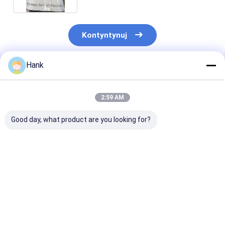
Kontyntynuj
Hank
Polecane Produkty
2:59 AM
Good day, what product are you looking for?
Potrójny pręt
Rura osłonowa 127
Pręt wiertnicz
wiertniczy
mm
długości 3 m
Najlepsza cena
Najlepsza cena
Najlepsza 