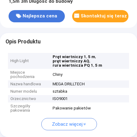
1,5m 3m Długość do budowy
Najlepsza cena
Skontaktuj się teraz
Opis Produktu
,
,
Pręt wiertniczy 1
5 m
High Light
,
pręt wiertniczy AQ
,
rura wiertnicza PQ 1
5 m
Miejsce
Chiny
pochodzenia
Nazwa handlowa
MEGA DRILLTECH
Numer modelu
sztabka
Orzecznictwo
ISO9001
Szczegóły
Pakowanie pakietów
pakowania
Zobacz więcej